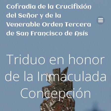
Saltar
Cofradia de la Crucifixión
al
contenido
del Señor y de la
Venerable Orden Tercera
de San Francisco de Asís
Triduo en honor
de la Inmaculada
Concepción