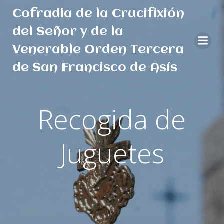
Saltar
Cofradia de la Crucifixión
al
contenido
del Señor y de la
Venerable Orden Tercera
de San Francisco de Asís
Recogida de
Juguetes