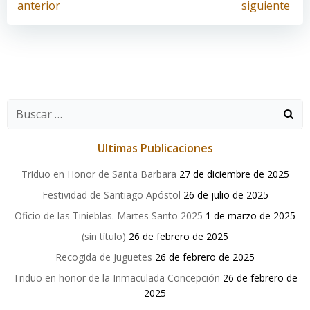
Navegación
Navegación
anterior
siguiente
por
por
las
las
entradas
entradas
Buscar:
Ultimas Publicaciones
Triduo en Honor de Santa Barbara
27 de diciembre de 2025
Festividad de Santiago Apóstol
26 de julio de 2025
Oficio de las Tinieblas. Martes Santo 2025
1 de marzo de 2025
(sin título)
26 de febrero de 2025
Recogida de Juguetes
26 de febrero de 2025
Triduo en honor de la Inmaculada Concepción
26 de febrero de
2025