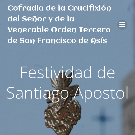
Saltar
Cofradia de la Crucifixión
al
contenido
del Señor y de la
Venerable Orden Tercera
de San Francisco de Asís
Festividad de
Santiago Apostol