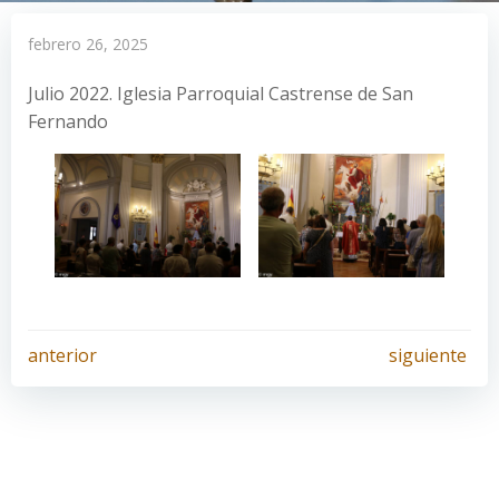
febrero 26, 2025
Julio 2022. Iglesia Parroquial Castrense de San
Fernando
Navegación
Navegación
anterior
siguiente
por
por
las
las