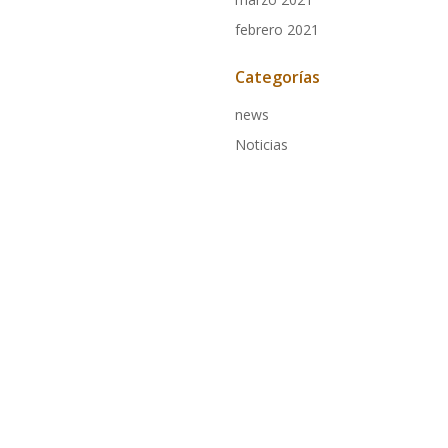
febrero 2021
Categorías
news
Noticias
 Created for free using WordPress and
Colibri