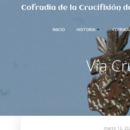
Saltar
Cofradia de la Crucifixión 
al
contenido
INICIO
HISTORIA
COFRADÍ
Vía Cr
marzo 12, 20