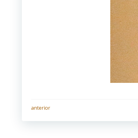
Navegación
anterior
por